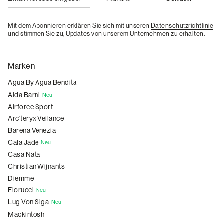
Mit dem Abonnieren erklären Sie sich mit unseren
Datenschutzrichtlinie
und stimmen Sie zu, Updates von unserem Unternehmen zu erhalten.
Marken
Agua By Agua Bendita
Aida Barni
Neu
Airforce Sport
Arc'teryx Veilance
Barena Venezia
Cala Jade
Neu
Casa Nata
Christian Wijnants
Diemme
Fiorucci
Neu
Lug Von Siga
Neu
Mackintosh