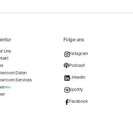
entur
Folge uns
er Uns
Instagram
ntakt
Podcast
bs
owroom Daten
LinkedIn
owroom Services
ws
Neu
Spotify
per
Facebook