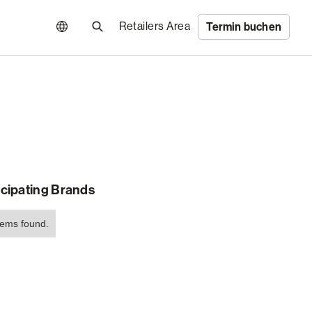
Retailers Area
Termin buchen
icipating Brands
tems found.