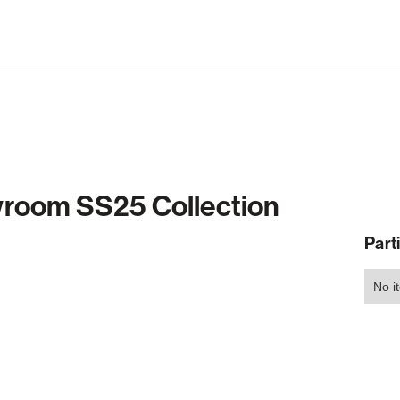
wroom SS25 Collection
Part
No i