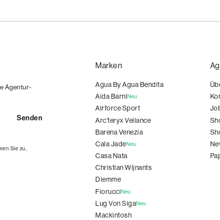
Marken
Ag
Agua By Agua Bendita
Üb
ie Agentur-
Aida Barni
Ko
Neu
Airforce Sport
Jo
Arc'teryx Veilance
Sh
Barena Venezia
Sh
Cala Jade
Ne
Neu
en Sie zu,
Casa Nata
Pa
Christian Wijnants
Diemme
Fiorucci
Neu
Lug Von Siga
Neu
Mackintosh