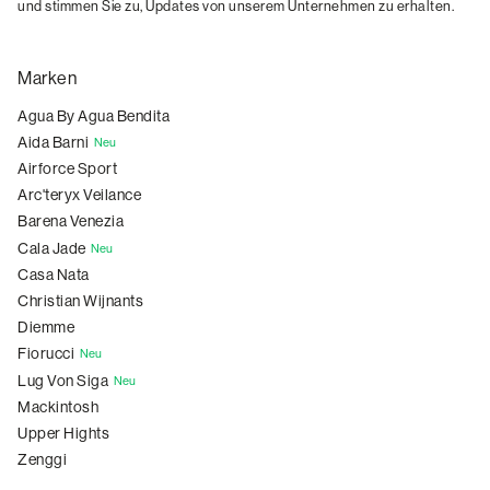
und stimmen Sie zu, Updates von unserem Unternehmen zu erhalten.
Marken
Agua By Agua Bendita
Aida Barni
Neu
Airforce Sport
Arc'teryx Veilance
Barena Venezia
Cala Jade
Neu
Casa Nata
Christian Wijnants
Diemme
Fiorucci
Neu
Lug Von Siga
Neu
Mackintosh
Upper Hights
Zenggi