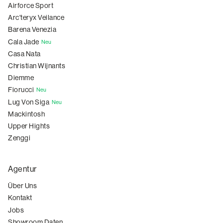
Airforce Sport
Arc'teryx Veilance
Barena Venezia
Cala Jade
Neu
Casa Nata
Christian Wijnants
Diemme
Fiorucci
Neu
Lug Von Siga
Neu
Mackintosh
Upper Hights
Zenggi
Agentur
Über Uns
Kontakt
Jobs
Showroom Daten