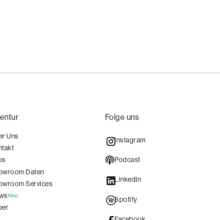
entur
Folge uns
er Uns
Instagram
ntakt
Podcast
bs
owroom Daten
LinkedIn
owroom Services
ws
Neu
Spotify
per
Facebook