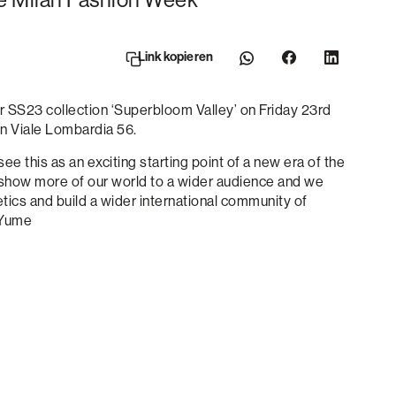
Link kopieren
 SS23 collection ‘Superbloom Valley’ on Friday 23rd
n Viale Lombardia 56.
ee this as an exciting starting point of a new era of the
o show more of our world to a wider audience and we
tics and build a wider international community of
 Yume