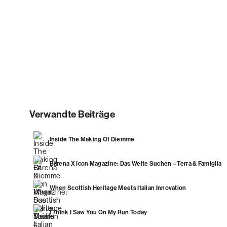
Verwandte Beiträge
Inside The Making Of Diemme
Barena X Icon Magazine: Das Weite Suchen – Terra & Famiglia
When Scottish Heritage Meets Italian Innovation
I Think I Saw You On My Run Today