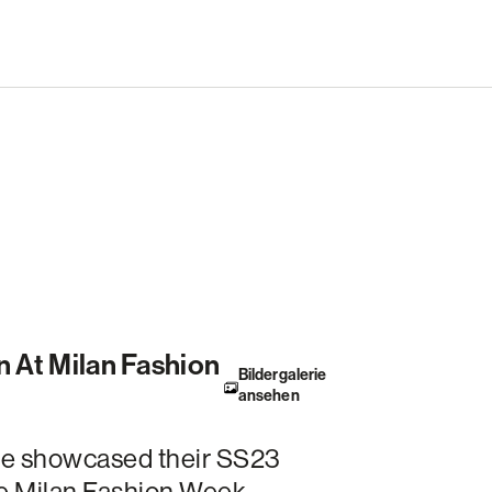
 At Milan Fashion
Bildergalerie
ansehen
e showcased their SS23
he Milan Fashion Week