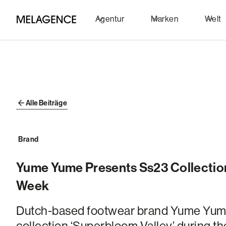
Agentur
Marken
Welt
Alle Beiträge
Brand
Yume Yume Presents Ss23 Collection
Week
Dutch-based footwear brand Yume Yum
collection ‘Superbloom Valley’ during t