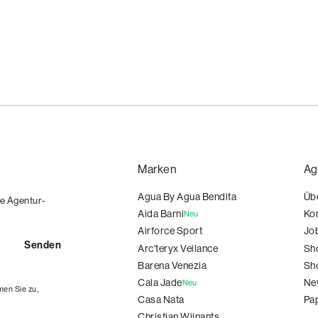
Marken
Ag
Agua By Agua Bendita
Üb
ie Agentur-
Aida Barni
Ko
Neu
Airforce Sport
Jo
Arc'teryx Veilance
Sh
Barena Venezia
Sh
Cala Jade
Ne
Neu
en Sie zu,
Casa Nata
Pa
Christian Wijnants